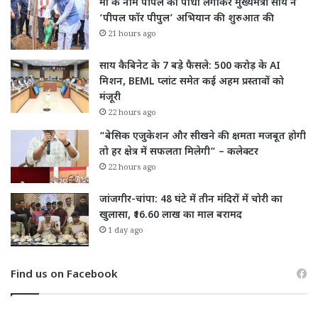
माँ के नाम पीपल का पौधा लगाकर मुख्यमंत्री साय ने
‘पीपल फॉर पीपुल’ अभियान की शुरुआत की
21 hours ago
साय कैबिनेट के 7 बड़े फैसले: 500 करोड़ के AI
मिशन, BEML प्लांट समेत कई अहम प्रस्तावों को
मंजूरी
22 hours ago
“बेसिक एजुकेशन और सीखने की क्षमता मजबूत होगी
तो हर क्षेत्र में सफलता मिलेगी” – कलेक्टर
22 hours ago
जांजगीर-चांपा: 48 घंटे में तीन मंदिरों में चोरी का
खुलासा, ₹16.60 लाख का माल बरामद
1 day ago
Find us on Facebook