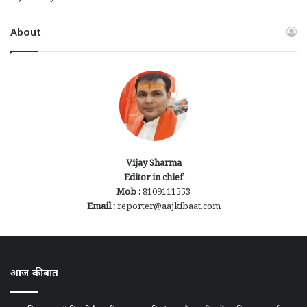
About
Vijay Sharma
Editor in chief
Mob :
8109111553
Email :
reporter@aajkibaat.com
आज की बात