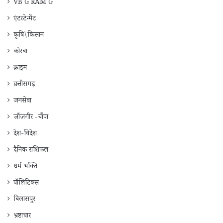
VB G RAM G
एंटरटेन्मेंट
कृषि\किसान
कोरबा
क्राइम
छत्तीसगढ़
जनसेवा
जाँजगीर -चाँपा
देश-विदेश
दैनिक राशिफ़ल
धर्म भक्ति
पॉलिटिक्स
बिलासपुर
भ्रष्टाचार