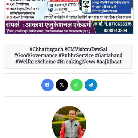
Chhattisgarh #CMVishnuDevSai
#GoodGovernance #PublicService #Gariaband
#WelfareScheme #BreakingNews #aajkibaat
Facebook
X
WhatsApp
Telegram