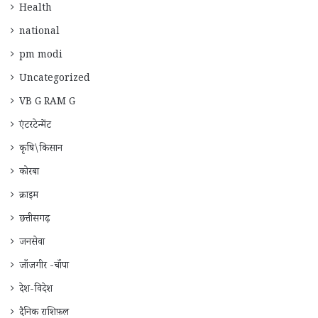
Health
national
pm modi
Uncategorized
VB G RAM G
एंटरटेन्मेंट
कृषि\किसान
कोरबा
क्राइम
छत्तीसगढ़
जनसेवा
जाँजगीर -चाँपा
देश-विदेश
दैनिक राशिफ़ल