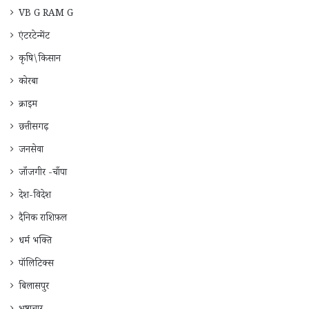
VB G RAM G
एंटरटेन्मेंट
कृषि\किसान
कोरबा
क्राइम
छत्तीसगढ़
जनसेवा
जाँजगीर -चाँपा
देश-विदेश
दैनिक राशिफ़ल
धर्म भक्ति
पॉलिटिक्स
बिलासपुर