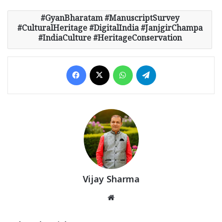
GyanBharatam #ManuscriptSurvey
#CulturalHeritage #DigitalIndia #JanjgirChampa
#IndiaCulture #HeritageConservation
Facebook
X
WhatsApp
Telegram
Vijay Sharma
Website