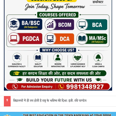
जांजगीर पुलिस की ‘रिस्पॉन्स टीम’ का अपराधियों पर कसा शिकंजा: अवैध शराब, गांजा और सट्टे पर 24 घंटे हो रही त्वरित कार्रवाई