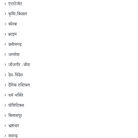
एंटरटेन्मेंट
कृषि\किसान
कोरबा
क्राइम
छत्तीसगढ़
जनसेवा
जाँजगीर -चाँपा
देश-विदेश
दैनिक राशिफ़ल
धर्म भक्ति
पॉलिटिक्स
बिलासपुर
भ्रष्टाचार
रायगढ़