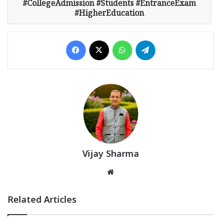
#CollegeAdmission #Students #EntranceExam
#HigherEducation
Facebook
X
WhatsApp
Telegram
Vijay Sharma
Website
Related Articles