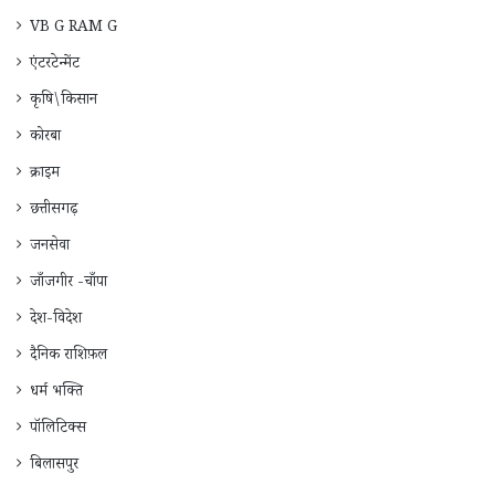
VB G RAM G
एंटरटेन्मेंट
कृषि\किसान
कोरबा
क्राइम
छत्तीसगढ़
जनसेवा
जाँजगीर -चाँपा
देश-विदेश
दैनिक राशिफ़ल
धर्म भक्ति
पॉलिटिक्स
बिलासपुर