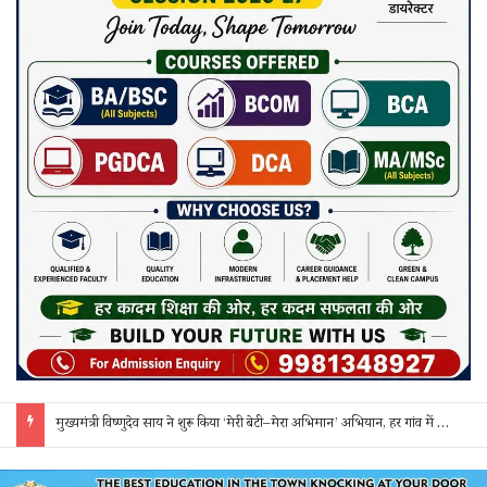
सक्ती: ₹90 लाख की ठगी का खुलासा, एक महिला समेत 3 आरोपी गिरफ्तार