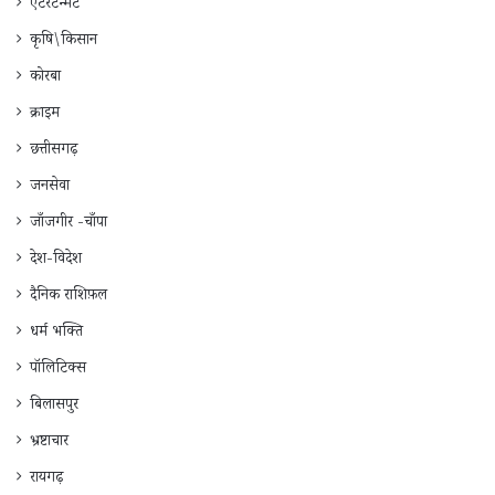
एंटरटेन्मेंट
कृषि\किसान
कोरबा
क्राइम
छत्तीसगढ़
जनसेवा
जाँजगीर -चाँपा
देश-विदेश
दैनिक राशिफ़ल
धर्म भक्ति
पॉलिटिक्स
बिलासपुर
भ्रष्टाचार
रायगढ़