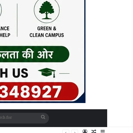
Search
for
Log In
Random Article
Sidebar