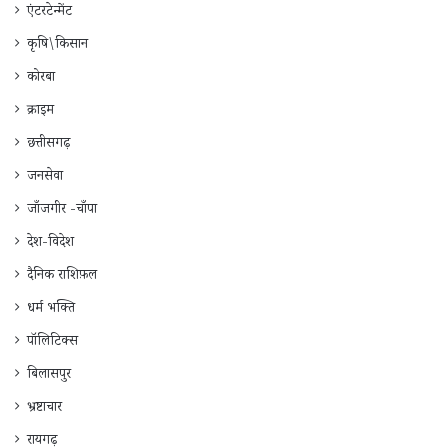
एंटरटेन्मेंट
कृषि\किसान
कोरबा
क्राइम
छत्तीसगढ़
जनसेवा
जाँजगीर -चाँपा
देश-विदेश
दैनिक राशिफ़ल
धर्म भक्ति
पॉलिटिक्स
बिलासपुर
भ्रष्टाचार
रायगढ़