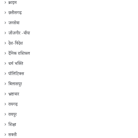
क्राइम
छत्तीसगढ़
जनसेवा
जाँजगीर -चाँपा
देश-विदेश
दैनिक राशिफ़ल
धर्म भक्ति
पॉलिटिक्स
बिलासपुर
भ्रष्टाचार
रायगढ़
रायपुर
शिक्षा
सक्ती