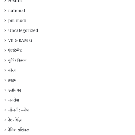
Health
national
pm modi
Uncategorized
VB G RAM G
एंटरटेन्मेंट
कृषि\किसान
कोरबा
क्राइम
छत्तीसगढ़
जनसेवा
जाँजगीर -चाँपा
देश-विदेश
दैनिक राशिफ़ल