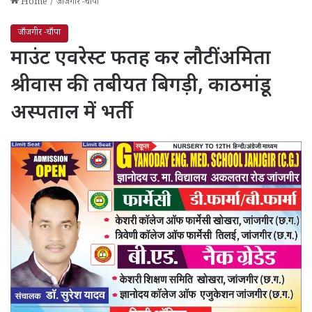
Home
/
जाँजगीर -चाँपा
जाँजगीर -चाँपा
माउंट एवरेस्ट फतह कर लौटीं अमिता
श्रीवास की तबीयत बिगड़ी, काठमांडू
अस्पताल में भर्ती