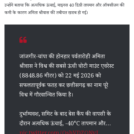
उन्होंने बताया कि अत्यधिक ऊंचाई, माइनस 40 डिग्री तापमान और ऑक्सीजन की
कमी के कारण अमिता श्रीवास की तबीयत खराब हो गई।
जांजगीर-चांपा की होनहार पर्वतारोही अमिता
श्रीवास ने विश्व की सबसे ऊंची चोटी माउंट एवरेस्ट
(8848.86 मीटर) को 22 मई 2026 को
सफलतापूर्वक फतह कर छत्तीसगढ़ का नाम पूरे
विश्व में गौरवान्वित किया है।
दुर्भाग्यवश, समिट के बाद बेस कैंप की वापसी के
दौरान अत्यधिक ऊंचाई, -40°C तापमान और…
pic.twitter.com/OshVDZONvI