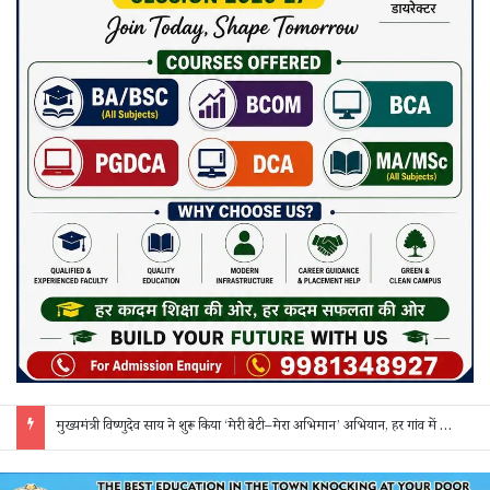
सक्ती: ₹90 लाख की ठगी का खुलासा, एक महिला समेत 3 आरोपी गिरफ्तार