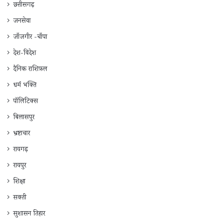
छत्तीसगढ़
जनसेवा
जाँजगीर -चाँपा
देश-विदेश
दैनिक राशिफ़ल
धर्म भक्ति
पॉलिटिक्स
बिलासपुर
भ्रष्टाचार
रायगढ़
रायपुर
शिक्षा
सक्ती
सुशासन तिहार