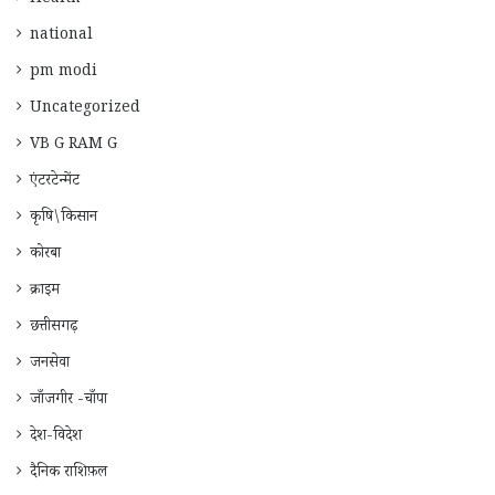
Health
national
pm modi
Uncategorized
VB G RAM G
एंटरटेन्मेंट
कृषि\किसान
कोरबा
क्राइम
छत्तीसगढ़
जनसेवा
जाँजगीर -चाँपा
देश-विदेश
दैनिक राशिफ़ल