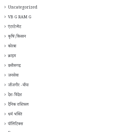
Uncategorized
VB G RAM G
एंटरटेन्मेंट
कृषि\किसान
कोरबा
क्राइम
छत्तीसगढ़
जनसेवा
जाँजगीर -चाँपा
देश-विदेश
दैनिक राशिफ़ल
धर्म भक्ति
पॉलिटिक्स