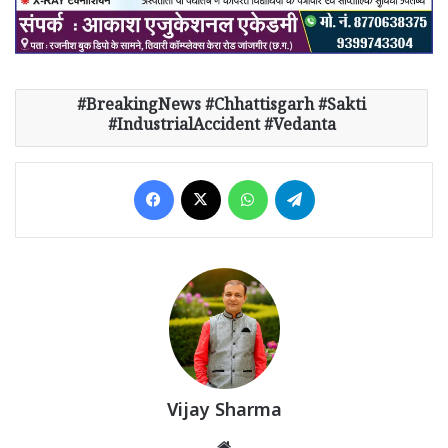
BreakingNews #Chhattisgarh #Sakti
#IndustrialAccident #Vedanta
Facebook
X
WhatsApp
Telegram
Vijay Sharma
Website