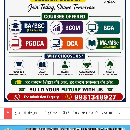
सक्ती: ₹90 लाख की ठगी का खुलासा, एक महिला समेत 3 आरोपी गिरफ्तार