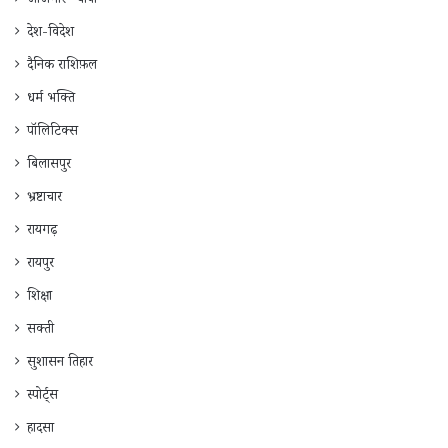
जाँजगीर -चाँपा
देश-विदेश
दैनिक राशिफ़ल
धर्म भक्ति
पॉलिटिक्स
बिलासपुर
भ्रष्टाचार
रायगढ़
रायपुर
शिक्षा
सक्ती
सुशासन तिहार
स्पोर्ट्स
हादसा