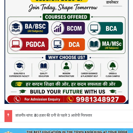
जांजगीर-नैला: अमेरिका के स्वामीनारायण मंदिर की तर्ज पर सजेगा नैला दुर्गोत्सव, 35 फीट ऊंची रत्नजड़ित मां दुर्गा प्रतिमा होगी आकर्षण