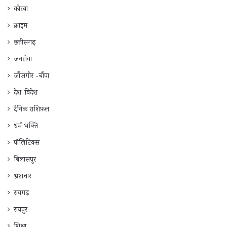
कोरबा
क्राइम
छत्तीसगढ़
जनसेवा
जाँजगीर -चाँपा
देश-विदेश
दैनिक राशिफ़ल
धर्म भक्ति
पॉलिटिक्स
बिलासपुर
भ्रष्टाचार
रायगढ़
रायपुर