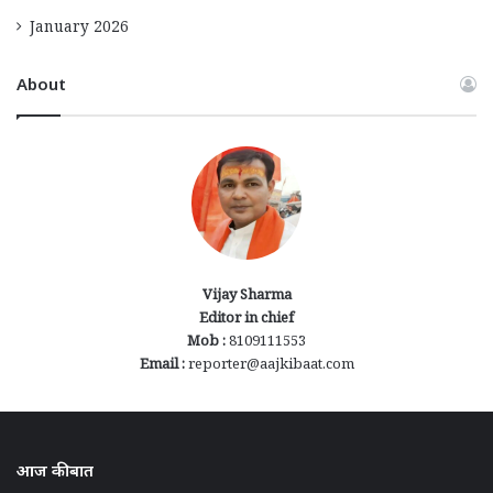
January 2026
About
Vijay Sharma
Editor in chief
Mob :
8109111553
Email :
reporter@aajkibaat.com
आज की बात