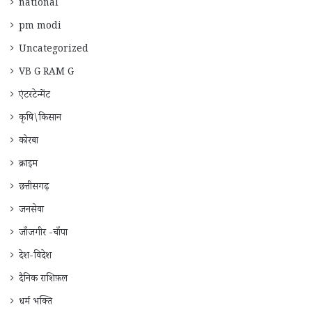
national
pm modi
Uncategorized
VB G RAM G
एंटरटेन्मेंट
कृषि\किसान
कोरबा
क्राइम
छत्तीसगढ़
जनसेवा
जाँजगीर -चाँपा
देश-विदेश
दैनिक राशिफ़ल
धर्म भक्ति