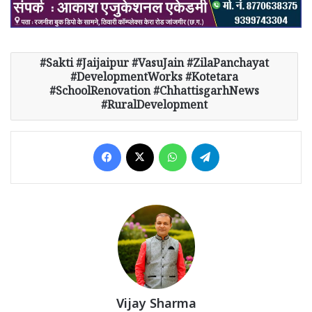
Sakti #Jaijaipur #VasuJain #ZilaPanchayat
#DevelopmentWorks #Kotetara
#SchoolRenovation #ChhattisgarhNews
#RuralDevelopment
Facebook
X
WhatsApp
Telegram
Vijay Sharma