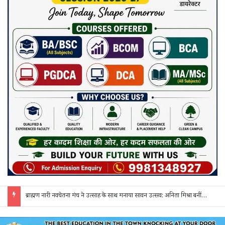
नवागढ़ पुलिस का अवैध शराब पर बड़ा प्रहार: 25 लीटर कच्ची महुआ शराब के साथ एक आरोपी गिरफ्तार, भेजा गया जेल