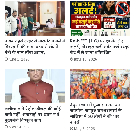
नायब तहसीलदार से मारपीट मामले में
Re-NEET (UG) परीक्षा के लिए
गिरफ्तारी की मांग: पटवारी संघ ने
अलर्ट, मोबाइल-घड़ी समेत कई वस्तुएं
मंत्री के नाम सौंपा ज्ञापन,
केंद्र में ले जाना प्रतिबंधित
June 1, 2026
June 19, 2026
तेंदुआ धाम में गूंजा सनातन का
छत्तीसगढ़ में पेट्रोल-डीजल की कोई
जयघोष: जगद्गुरु रामभद्राचार्य के
कमी नहीं, अफवाहों पर ध्यान न दें :
सान्निध्य में 50 लोगों ने की ‘घर
मुख्यमंत्री विष्णुदेव साय
वापसी’
May 14, 2026
May 6, 2026