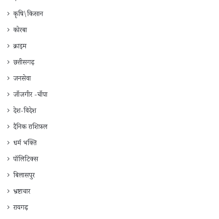
कृषि\किसान
कोरबा
क्राइम
छत्तीसगढ़
जनसेवा
जाँजगीर -चाँपा
देश-विदेश
दैनिक राशिफ़ल
धर्म भक्ति
पॉलिटिक्स
बिलासपुर
भ्रष्टाचार
रायगढ़