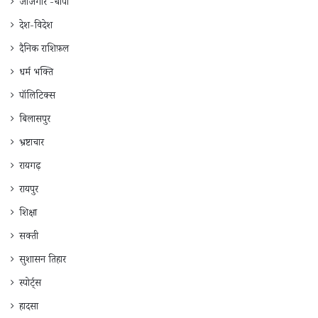
जाँजगीर -चाँपा
देश-विदेश
दैनिक राशिफ़ल
धर्म भक्ति
पॉलिटिक्स
बिलासपुर
भ्रष्टाचार
रायगढ़
रायपुर
शिक्षा
सक्ती
सुशासन तिहार
स्पोर्ट्स
हादसा