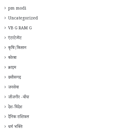
pm modi
Uncategorized
VB G RAM G
एंटरटेन्मेंट
कृषि\किसान
कोरबा
क्राइम
छत्तीसगढ़
जनसेवा
जाँजगीर -चाँपा
देश-विदेश
दैनिक राशिफ़ल
धर्म भक्ति