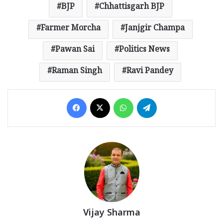
BJP
Chhattisgarh BJP
Farmer Morcha
Janjgir Champa
Pawan Sai
Politics News
Raman Singh
Ravi Pandey
Facebook
X
WhatsApp
Telegram
Vijay Sharma