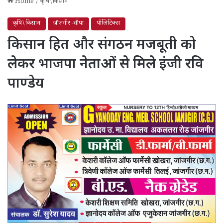
Home
/
कृषि\किसान
कृषि\किसान
जाँजगीर -चाँपा
पॉलिटिक्स
किसान हित और संगठन मजबूती को
लेकर भाजपा नेताओं से मिले इंजी रवि
पाण्डेय