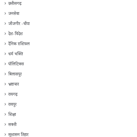
छत्तीसगढ़
जनसेवा
जाँजगीर -चाँपा
देश-विदेश
दैनिक राशिफ़ल
धर्म भक्ति
पॉलिटिक्स
बिलासपुर
भ्रष्टाचार
रायगढ़
रायपुर
शिक्षा
सक्ती
सुशासन तिहार