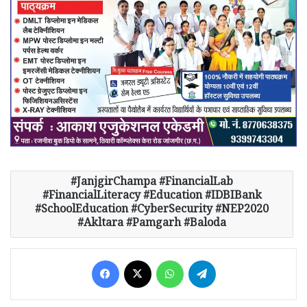
JanjgirChampa #FinancialLab
#FinancialLiteracy #Education #IDBIBank
#SchoolEducation #CyberSecurity #NEP2020
#Akltara #Pamgarh #Baloda
Facebook
X
WhatsApp
Telegram