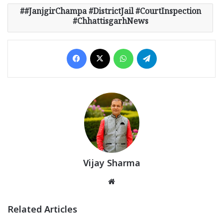
#JanjgirChampa #DistrictJail #CourtInspection
#ChhattisgarhNews
Facebook
X
WhatsApp
Telegram
Vijay Sharma
Website
Related Articles