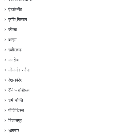
VB G RAM G
एंटरटेन्मेंट
कृषि\किसान
कोरबा
क्राइम
छत्तीसगढ़
जनसेवा
जाँजगीर -चाँपा
देश-विदेश
दैनिक राशिफ़ल
धर्म भक्ति
पॉलिटिक्स
बिलासपुर
भ्रष्टाचार