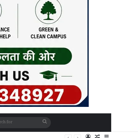
Search
for
Log In
Random Article
Sidebar