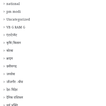
national
pm modi
Uncategorized
VB G RAM G
एंटरटेन्मेंट
कृषि\किसान
कोरबा
क्राइम
छत्तीसगढ़
जनसेवा
जाँजगीर -चाँपा
देश-विदेश
दैनिक राशिफ़ल
धर्म भक्ति