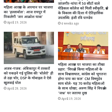
जांजगीर-चांपा में 50 सीटों वाले
महिला आरक्षण के अपमान पर भाजपा
मेडिकल कॉलेज को मिली स्वीकृति, क्षेत्र
का ‘हल्लाबोल’: आज रायपुर में
के विकास की दिशा में ऐतिहासिक
निकलेगी ‘जन आक्रोश यात्रा’
उपलब्धि: इंजी रवि पाण्डेय
April 19, 2026
4 weeks ago
महिला आरक्षण पर भाजपा का तीखा
अजब-गजब: अंबिकापुर में तस्करों
प्रहार: ‘विपक्ष ने किया महिलाओं के
को पकड़ने गई पुलिस की ‘बोलेरो’ ही
साथ विश्वासघात, कांग्रेस को भुगतना
ले उड़ा चोर, DSP के मोबाइल ने ऐसे
होगा पाप का फल’ CM विष्णुदेव
खुलवाई पोल
साय बोले- यह 70 करोड़ महिलाओं
के साथ धोखा; अरुण सिंह ने विपक्ष के
April 28, 2026
‘जश्न’ पर जताया दुख
April 19, 2026