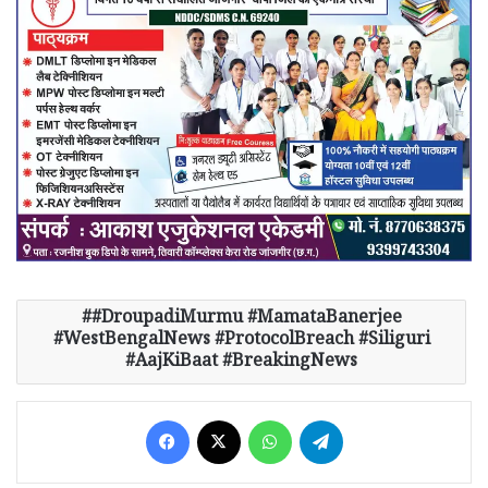
#DroupadiMurmu #MamataBanerjee
#WestBengalNews #ProtocolBreach #Siliguri
#AajKiBaat #BreakingNews
Facebook
X
WhatsApp
Telegram