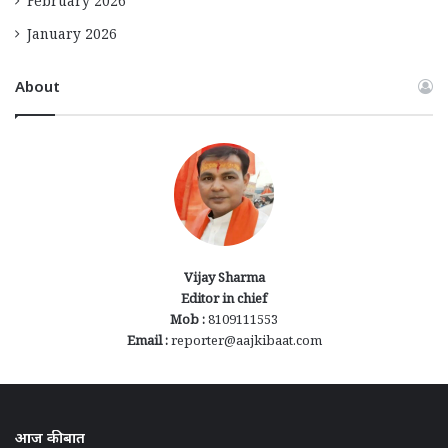
February 2026
January 2026
About
Vijay Sharma
Editor in chief
Mob :
8109111553
Email :
reporter@aajkibaat.com
आज की बात