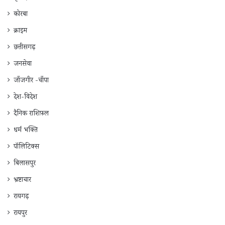
कोरबा
क्राइम
छत्तीसगढ़
जनसेवा
जाँजगीर -चाँपा
देश-विदेश
दैनिक राशिफ़ल
धर्म भक्ति
पॉलिटिक्स
बिलासपुर
भ्रष्टाचार
रायगढ़
रायपुर