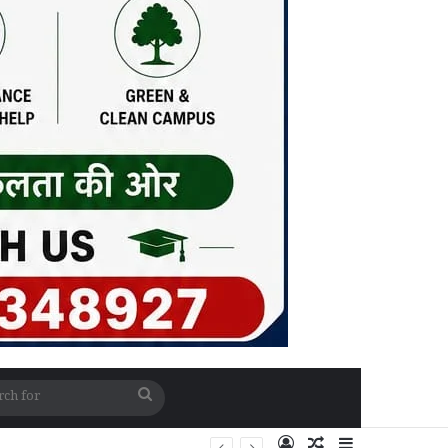
Search
for
Log In
Random Article
Sidebar