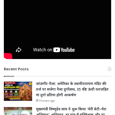
Recent Posts
जांजगीर-नैला: अमेरिका के स्वामीनारायण मंदिर की
तर्ज पर सजेगा नैला दुर्गोत्सव, 35 फीट ऊंची रत्नजड़ित
मां दुर्गा प्रतिमा होगी आकर्षण
9 hours ago
मुख्यमंत्री विष्णुदेव साय ने शुरू किया ‘मेरी बेटी–मेरा