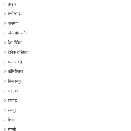
क्राइम
छत्तीसगढ़
जनसेवा
जाँजगीर -चाँपा
देश-विदेश
दैनिक राशिफ़ल
धर्म भक्ति
पॉलिटिक्स
बिलासपुर
भ्रष्टाचार
रायगढ़
रायपुर
शिक्षा
सक्ती