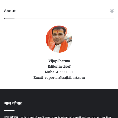
About
Vijay Sharma
Editor in chief
Mob :
8109111553
Email :
reporter@aajkibaat.com
आज की बात