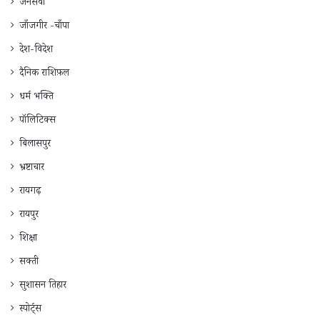
जनसेवा
जाँजगीर -चाँपा
देश-विदेश
दैनिक राशिफ़ल
धर्म भक्ति
पॉलिटिक्स
बिलासपुर
भ्रष्टाचार
रायगढ़
रायपुर
शिक्षा
सक्ती
सुशासन तिहार
स्पोर्ट्स