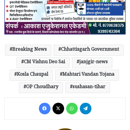
Breaking News
Chhattisgarh Government
CM Vishnu Deo Sai
janjgir-news
Kosla Chaupal
Mahtari Vandan Yojana
OP Choudhary
sushasan-tihar
Facebook
X
WhatsApp
Telegram