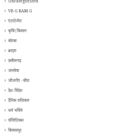
Uncategorized
VB G RAM G
एंटरटेन्मेंट
कृषि\किसान
कोरबा
क्राइम
छत्तीसगढ़
जनसेवा
जाँजगीर -चाँपा
देश-विदेश
दैनिक राशिफ़ल
धर्म भक्ति
पॉलिटिक्स
बिलासपुर