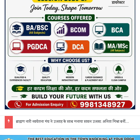
नवागढ़ पुलिस का अवैध शराब पर बड़ा प्रहार: 25 लीटर कच्ची महुआ शराब के साथ एक आरोपी गिरफ्तार, भेजा गया जेल