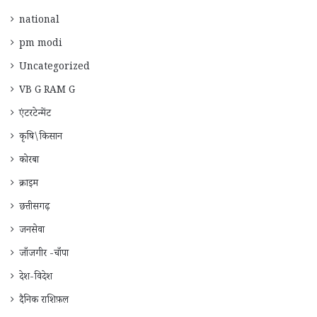
national
pm modi
Uncategorized
VB G RAM G
एंटरटेन्मेंट
कृषि\किसान
कोरबा
क्राइम
छत्तीसगढ़
जनसेवा
जाँजगीर -चाँपा
देश-विदेश
दैनिक राशिफ़ल