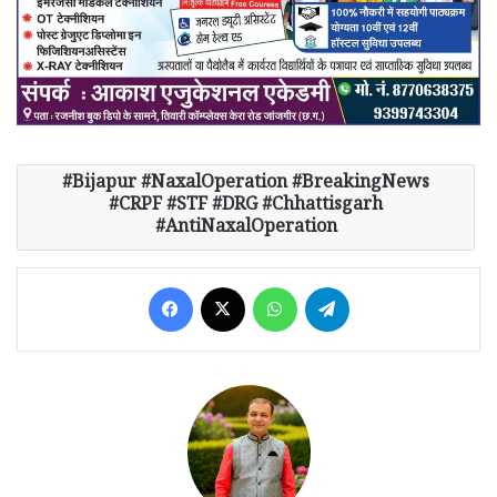
Bijapur #NaxalOperation #BreakingNews
#CRPF #STF #DRG #Chhattisgarh
#AntiNaxalOperation
Facebook
X
WhatsApp
Telegram