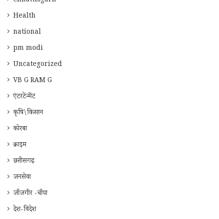
Chhattisgarh
Health
national
pm modi
Uncategorized
VB G RAM G
एंटरटेन्मेंट
कृषि\किसान
कोरबा
क्राइम
छत्तीसगढ़
जनसेवा
जाँजगीर -चाँपा
देश-विदेश