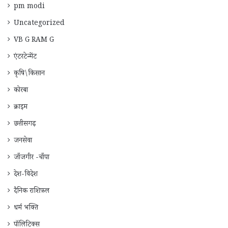
pm modi
Uncategorized
VB G RAM G
एंटरटेन्मेंट
कृषि\किसान
कोरबा
क्राइम
छत्तीसगढ़
जनसेवा
जाँजगीर -चाँपा
देश-विदेश
दैनिक राशिफ़ल
धर्म भक्ति
पॉलिटिक्स