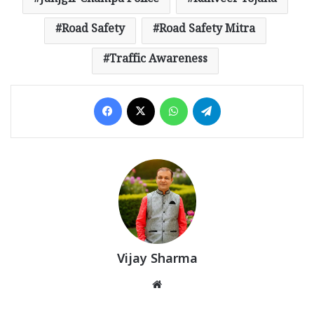
Janjgir Champa Police
Rahveer Yojana
Road Safety
Road Safety Mitra
Traffic Awareness
Facebook
X
WhatsApp
Telegram
Vijay Sharma
Website