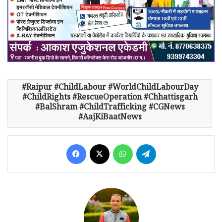
Raipur #ChildLabour #WorldChildLabourDay
#ChildRights #RescueOperation #Chhattisgarh
#BalShram #ChildTrafficking #CGNews
#AajKiBaatNews
Facebook
X
WhatsApp
Telegram