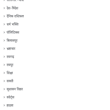
जाँजगीर -चाँपा
देश-विदेश
दैनिक राशिफ़ल
धर्म भक्ति
पॉलिटिक्स
बिलासपुर
भ्रष्टाचार
रायगढ़
रायपुर
शिक्षा
सक्ती
सुशासन तिहार
स्पोर्ट्स
हादसा