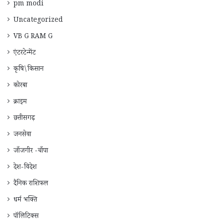
pm modi
Uncategorized
VB G RAM G
एंटरटेन्मेंट
कृषि\किसान
कोरबा
क्राइम
छत्तीसगढ़
जनसेवा
जाँजगीर -चाँपा
देश-विदेश
दैनिक राशिफ़ल
धर्म भक्ति
पॉलिटिक्स