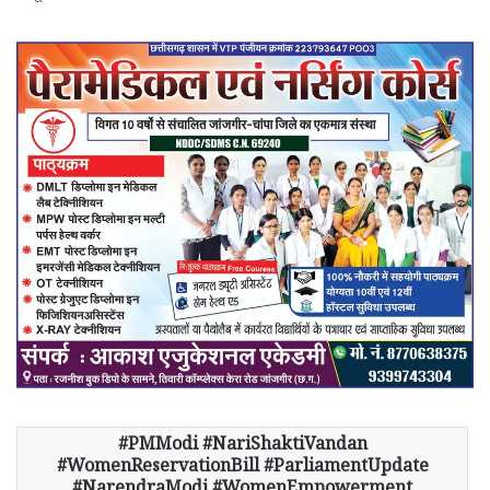
PMModi #NariShaktiVandan
#WomenReservationBill #ParliamentUpdate