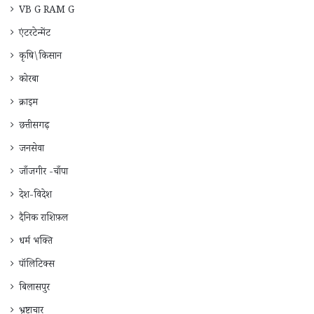
VB G RAM G
एंटरटेन्मेंट
कृषि\किसान
कोरबा
क्राइम
छत्तीसगढ़
जनसेवा
जाँजगीर -चाँपा
देश-विदेश
दैनिक राशिफ़ल
धर्म भक्ति
पॉलिटिक्स
बिलासपुर
भ्रष्टाचार