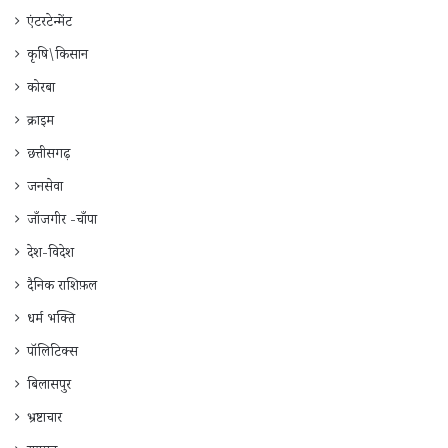
एंटरटेन्मेंट
कृषि\किसान
कोरबा
क्राइम
छत्तीसगढ़
जनसेवा
जाँजगीर -चाँपा
देश-विदेश
दैनिक राशिफ़ल
धर्म भक्ति
पॉलिटिक्स
बिलासपुर
भ्रष्टाचार