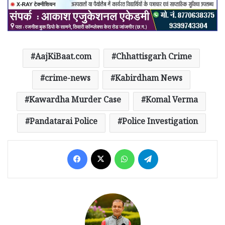
AajKiBaat.com
Chhattisgarh Crime
crime-news
Kabirdham News
Kawardha Murder Case
Komal Verma
Pandatarai Police
Police Investigation
Facebook
X
WhatsApp
Telegram