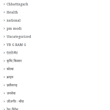
Chhattisgarh
Health
national
pm modi
Uncategorized
VB G RAM G
एंटरटेन्मेंट
कृषि\किसान
कोरबा
क्राइम
छत्तीसगढ़
जनसेवा
जाँजगीर -चाँपा