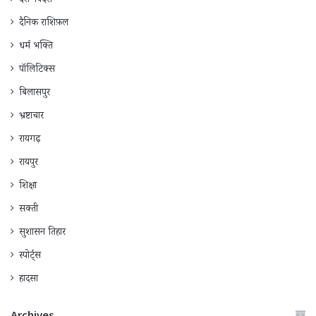
देश-विदेश
दैनिक राशिफ़ल
धर्म भक्ति
पॉलिटिक्स
बिलासपुर
भ्रष्टाचार
रायगढ़
रायपुर
शिक्षा
सक्ती
सुशासन तिहार
स्पोर्ट्स
हादसा