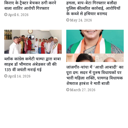
किराए के ट्रैक्टर बेचकर ठगी करने
हमला, बाप-बेटा गिरफ्तार बलौदा
वाला शातिर आरोपी गिरफ्तार
पुलिस की त्वरित कार्रवाई, आरोपियों
के कब्जे से हथियार बरामद
April 6, 2026
May 24, 2026
ब्लॉक कांग्रेस कमेटी चाम्पा द्वारा बाबा
साहब डॉ भीमराव अंबेडकर जी की
जांजगीर-चांपा में ‘आधी आबादी’ का
135 वीं जयंती मनाई गई
पूरा दम: सदन में पुरुष विधायकों पर
April 14, 2026
भारी महिला शक्ति, पामगढ़ विधायक
शेषराज हरबंश ने मारी बाजी
March 27, 2026