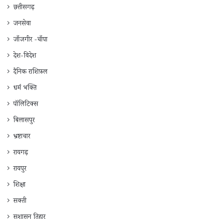
छत्तीसगढ़
जनसेवा
जाँजगीर -चाँपा
देश-विदेश
दैनिक राशिफ़ल
धर्म भक्ति
पॉलिटिक्स
बिलासपुर
भ्रष्टाचार
रायगढ़
रायपुर
शिक्षा
सक्ती
सुशासन तिहार