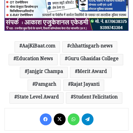
AajKiBaat.com
chhattisgarh-news
Education News
Guru Ghasidas College
Janjgir Champa
Merit Award
Pamgarh
Rajat Jayanti
State Level Award
Student Felicitation
Facebook
X
WhatsApp
Telegram