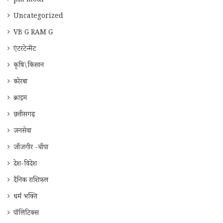
pm modi
Uncategorized
VB G RAM G
एंटरटेन्मेंट
कृषि\किसान
कोरबा
क्राइम
छत्तीसगढ़
जनसेवा
जाँजगीर -चाँपा
देश-विदेश
दैनिक राशिफ़ल
धर्म भक्ति
पॉलिटिक्स