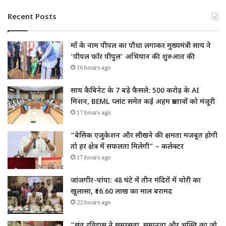
Recent Posts
माँ के नाम पीपल का पौधा लगाकर मुख्यमंत्री साय ने
‘पीपल फॉर पीपुल’ अभियान की शुरुआत की
16 hours ago
साय कैबिनेट के 7 बड़े फैसले: 500 करोड़ के AI
मिशन, BEML प्लांट समेत कई अहम प्रस्तावों को मंजूरी
17 hours ago
“बेसिक एजुकेशन और सीखने की क्षमता मजबूत होगी
तो हर क्षेत्र में सफलता मिलेगी” – कलेक्टर
17 hours ago
जांजगीर-चांपा: 48 घंटे में तीन मंदिरों में चोरी का
खुलासा, ₹16.60 लाख का माल बरामद
22 hours ago
“संत रविदास ने समरसता, समानता और भक्ति का जो