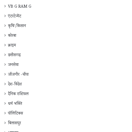
VB G RAM G
एंटरटेन्मेंट
कृषि\किसान
कोरबा
क्राइम
छत्तीसगढ़
जनसेवा
जाँजगीर -चाँपा
देश-विदेश
दैनिक राशिफ़ल
धर्म भक्ति
पॉलिटिक्स
बिलासपुर