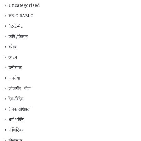
Uncategorized
VB G RAM G
एंटरटेन्मेंट
कृषि\किसान
कोरबा
क्राइम
छत्तीसगढ़
जनसेवा
जाँजगीर -चाँपा
देश-विदेश
दैनिक राशिफ़ल
धर्म भक्ति
पॉलिटिक्स