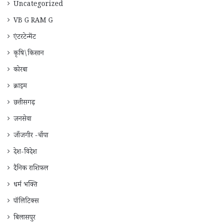
Uncategorized
VB G RAM G
एंटरटेन्मेंट
कृषि\किसान
कोरबा
क्राइम
छत्तीसगढ़
जनसेवा
जाँजगीर -चाँपा
देश-विदेश
दैनिक राशिफ़ल
धर्म भक्ति
पॉलिटिक्स
बिलासपुर