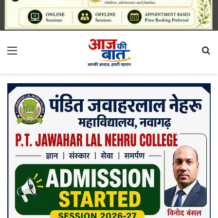
Menu
S