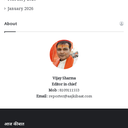
January 2026
About
Vijay Sharma
Editor in chief
Mob :
8109111553
Email :
reporter@aajkibaat.com
आज की बात