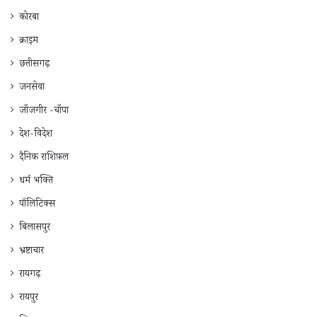
कोरबा
क्राइम
छत्तीसगढ़
जनसेवा
जाँजगीर -चाँपा
देश-विदेश
दैनिक राशिफ़ल
धर्म भक्ति
पॉलिटिक्स
बिलासपुर
भ्रष्टाचार
रायगढ़
रायपुर