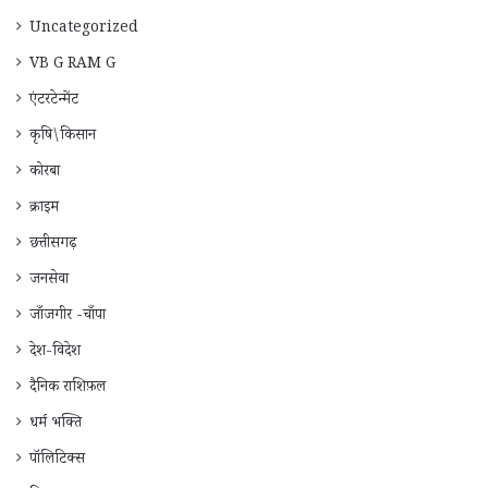
Uncategorized
VB G RAM G
एंटरटेन्मेंट
कृषि\किसान
कोरबा
क्राइम
छत्तीसगढ़
जनसेवा
जाँजगीर -चाँपा
देश-विदेश
दैनिक राशिफ़ल
धर्म भक्ति
पॉलिटिक्स