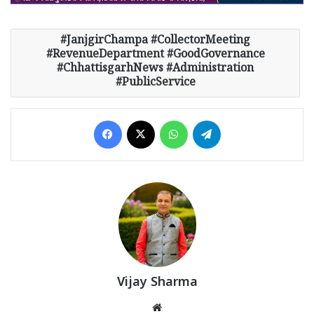
JanjgirChampa #CollectorMeeting
#RevenueDepartment #GoodGovernance
#ChhattisgarhNews #Administration
#PublicService
Facebook
X
WhatsApp
Telegram
Vijay Sharma
Website