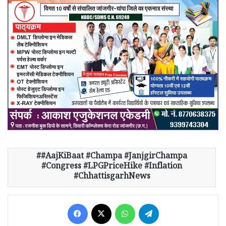
​#AajKiBaat #Champa #JanjgirChampa
#Congress #LPGPriceHike #Inflation
#ChhattisgarhNews
Facebook
X
WhatsApp
Telegram