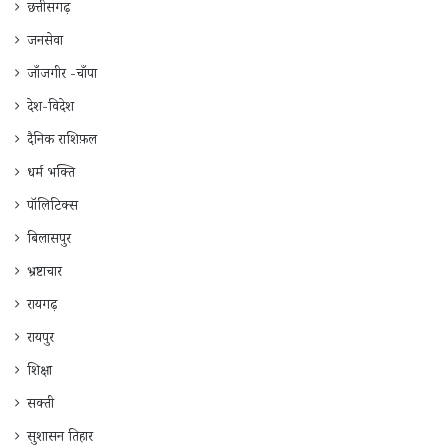
छत्तीसगढ़
जनसेवा
जाँजगीर -चाँपा
देश-विदेश
दैनिक राशिफ़ल
धर्म भक्ति
पॉलिटिक्स
बिलासपुर
भ्रष्टाचार
रायगढ़
रायपुर
शिक्षा
सक्ती
सुशासन तिहार