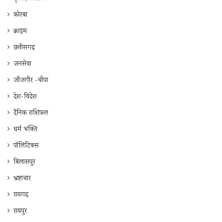
कोरबा
क्राइम
छत्तीसगढ़
जनसेवा
जाँजगीर -चाँपा
देश-विदेश
दैनिक राशिफ़ल
धर्म भक्ति
पॉलिटिक्स
बिलासपुर
भ्रष्टाचार
रायगढ़
रायपुर