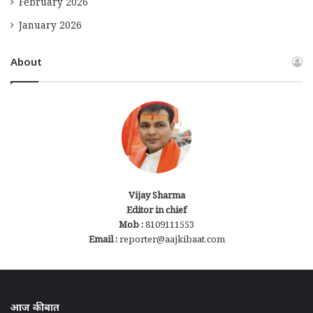
February 2026
January 2026
About
Vijay Sharma
Editor in chief
Mob :
8109111553
Email :
reporter@aajkibaat.com
आज की बात