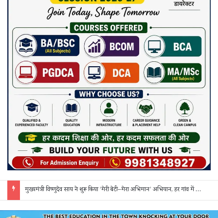
सक्ती: ₹90 लाख की ठगी का खुलासा, एक महिला समेत 3 आरोपी गिरफ्तार