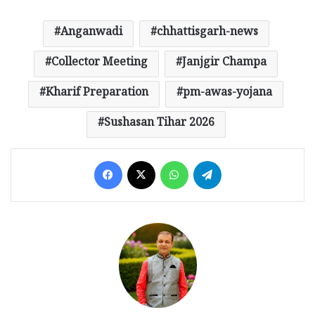
Anganwadi
chhattisgarh-news
Collector Meeting
Janjgir Champa
Kharif Preparation
pm-awas-yojana
Sushasan Tihar 2026
Facebook
X
WhatsApp
Telegram