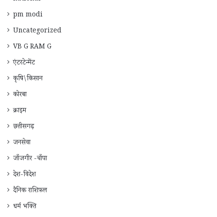
pm modi
Uncategorized
VB G RAM G
एंटरटेन्मेंट
कृषि\किसान
कोरबा
क्राइम
छत्तीसगढ़
जनसेवा
जाँजगीर -चाँपा
देश-विदेश
दैनिक राशिफ़ल
धर्म भक्ति