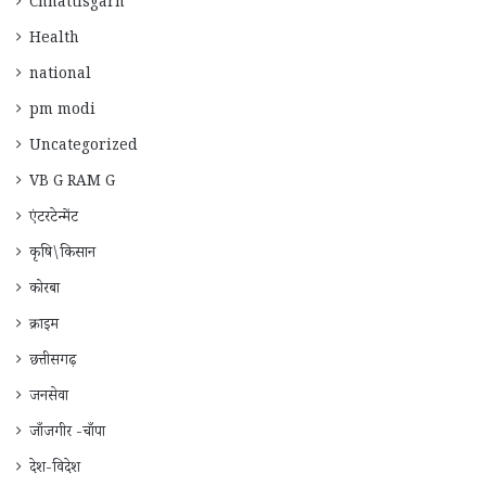
Chhattisgarh
Health
national
pm modi
Uncategorized
VB G RAM G
एंटरटेन्मेंट
कृषि\किसान
कोरबा
क्राइम
छत्तीसगढ़
जनसेवा
जाँजगीर -चाँपा
देश-विदेश