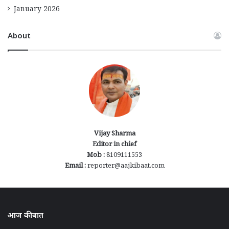
January 2026
About
Vijay Sharma
Editor in chief
Mob :
8109111553
Email :
reporter@aajkibaat.com
आज की बात