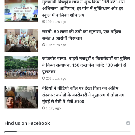
मुख्यमंत्री विष्णुदेव साय ने शुरू किया ‘मेरी बेटी–मेरा
अभिमान’ अभियान, हर गांव में मुक्तिधाम और हर
स्कूल में बालिका शौचालय
19 hours ago
सक्ती: ₹90 लाख की ठगी का खुलासा, एक महिला
समेत 3 आरोपी गिरफ्तार
19 hours ago
जांजगीर चाम्पा: बाहरी मजदूरों व किरायेदारों का पुलिस
ने किया सत्यापन, 150 दस्तावेज जांचे; 130 लोगों से
पूछताछ
20 hours ago
बेटियों ने वीडियो कॉल पर देखा पिता का अंतिम
संस्कार: करोड़ों के कारोबारी ने वृद्धाश्रम में तोड़ा दम,
मुंबई से बेटी ने भेजे ₹5100
1 day ago
Find us on Facebook