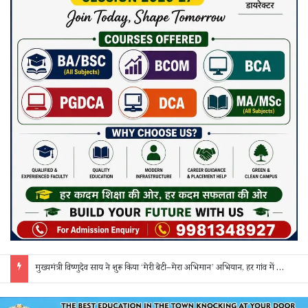
सक्ती: ₹90 लाख की ठगी का खुलासा, एक महिला समेत 3 आरोपी गिरफ्तार