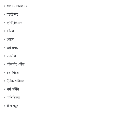
VB G RAM G
एंटरटेन्मेंट
कृषि\किसान
कोरबा
क्राइम
छत्तीसगढ़
जनसेवा
जाँजगीर -चाँपा
देश-विदेश
दैनिक राशिफ़ल
धर्म भक्ति
पॉलिटिक्स
बिलासपुर