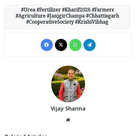
Urea #Fertilizer #Kharif2026 #Farmers
#Agriculture #JanjgirChampa #Chhattisgarh
#CooperativeSociety #KrishiVibhag
Facebook
X
WhatsApp
Telegram
Vijay Sharma
Website